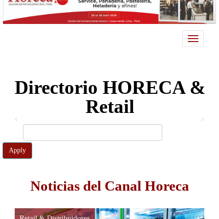
Toggle
navigatio
Directorio HORECA &
Retail
Apply
Noticias del Canal Horeca
Retail & Distribuidores